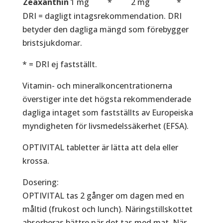
Zeaxanthin
1 mg
*
2 mg
*
DRI = dagligt intagsrekommendation. DRI
betyder den dagliga mängd som förebygger
bristsjukdomar.
* = DRI ej fastställt.
Vitamin- och mineralkoncentrationerna
överstiger inte det högsta rekommenderade
dagliga intaget som fastställts av Europeiska
myndigheten för livsmedelssäkerhet (EFSA).
OPTIVITAL tabletter är lätta att dela eller
krossa.
Dosering:
OPTIVITAL tas 2 gånger om dagen med en
måltid (frukost och lunch). Näringstillskottet
absorberas bättre när det tas med mat. När