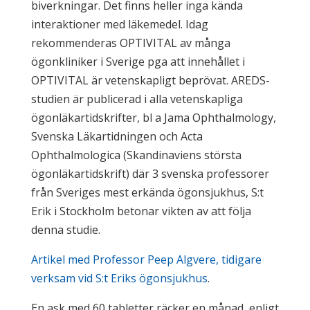
biverkningar. Det finns heller inga kända
interaktioner med läkemedel. Idag
rekommenderas OPTIVITAL av många
ögonkliniker i Sverige pga att innehållet i
OPTIVITAL är vetenskapligt beprövat. AREDS-
studien är publicerad i alla vetenskapliga
ögonläkartidskrifter, bl a Jama Ophthalmology,
Svenska Läkartidningen och Acta
Ophthalmologica (Skandinaviens största
ögonläkartidskrift) där 3 svenska professorer
från Sveriges mest erkända ögonsjukhus, S:t
Erik i Stockholm betonar vikten av att följa
denna studie.
Artikel med Professor Peep Algvere, tidigare
verksam vid S:t Eriks ögonsjukhus
.
En ask med 60 tabletter räcker en månad, enligt