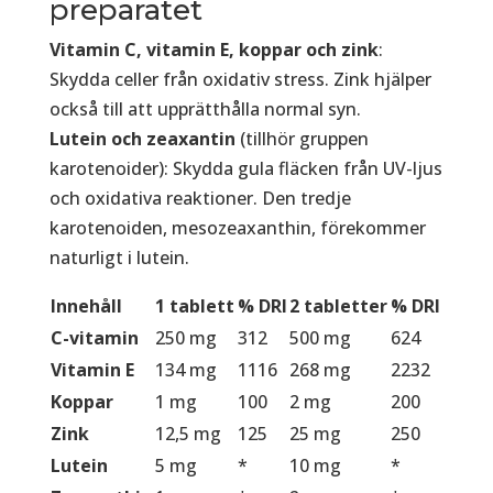
preparatet
Vitamin C, vitamin E, koppar och zink
:
Skydda celler från oxidativ stress. Zink hjälper
också till att upprätthålla normal syn.
Lutein och zeaxantin
(tillhör gruppen
karotenoider): Skydda gula fläcken från UV-ljus
och oxidativa reaktioner. Den tredje
karotenoiden, mesozeaxanthin, förekommer
naturligt i lutein.
Innehåll
1 tablett
% DRI
2 tabletter
% DRI
C-vitamin
250 mg
312
500 mg
624
Vitamin E
134 mg
1116
268 mg
2232
Koppar
1 mg
100
2 mg
200
Zink
12,5 mg
125
25 mg
250
Lutein
5 mg
*
10 mg
*