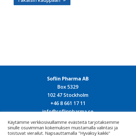
Takaisin kauppaan
Soflin Pharma AB
Box 5329
102 47 Stockholm
+46 8 661 17 11
info@soflinpharma.se
Käytämme verkkosivuillamme evästeitä tarjotaksemme
sinulle osuvimman kokemuksen muistamalla valintasi ja
toistuvat vierailut. Napsauttamalla "Hyväksy kaikki"