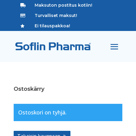
Maksuton postitus kotiin!

Turvalliset maksut!

Ei tilauspakkoa!

Ostoskärry
Ostoskori on tyhjä.